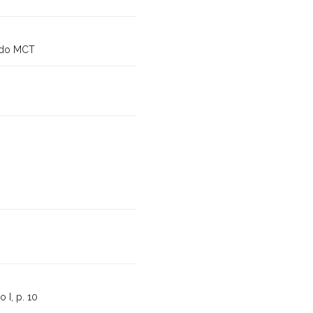
a do MCT
 I, p. 10